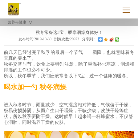
营养与健康
秋冬常备这3宝，驱寒润燥身体好！
发布时间:2019-10-30
浏览次数:20973
分享到：
前几天已经过完了秋季的最后一个节气——霜降，也就意味着冬
天真的要来了。
秋冬交替时节，饮食上要特别注意，除了重温补忌寒凉，润燥和
排湿的工作也必不可少。
所以，秋冬季节，我们应该常备以下3宝，过一个健康的暖冬。
喝水加一勺
秋冬润燥
进入秋冬时节，雨量减少，空气湿度相对降低，气候偏于干燥，
极易伤损肺阴，从而产生口干咽燥，干咳少痰，皮肤干燥等症
状，所以秋季要防干燥。这时候早上起来喝一杯蜂蜜水，不仅舒
心
润肺
，同时滋养干燥的皮肤。