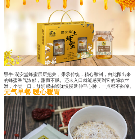
黑牛·潤安堂蜂蜜层层把关，秉承传统，精心酿制，由此酿出来
的蜂蜜香气浓郁，甜而不腻。还未入口就能感受到它的绵软丝
滑，小尝一口，舒润感由喉咙慢慢延伸至心肺，一点都不齁嗓。
元气早餐
暖心暖胃